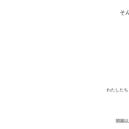
そん
​わたしたち
開園以