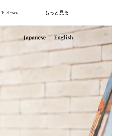
Child care
もっと見る
Japanese
English