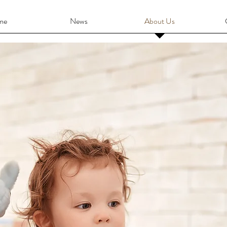
me
News
About Us